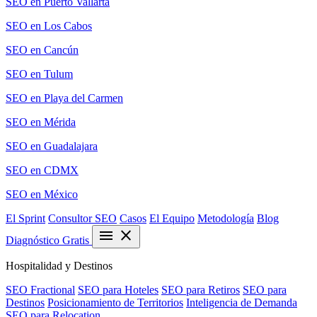
SEO en Puerto Vallarta
SEO en Los Cabos
SEO en Cancún
SEO en Tulum
SEO en Playa del Carmen
SEO en Mérida
SEO en Guadalajara
SEO en CDMX
SEO en México
El Sprint
Consultor SEO
Casos
El Equipo
Metodología
Blog
menu
close
Diagnóstico Gratis
Hospitalidad y Destinos
SEO Fractional
SEO para Hoteles
SEO para Retiros
SEO para
Destinos
Posicionamiento de Territorios
Inteligencia de Demanda
SEO para Relocation