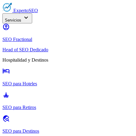
Experto
SEO
expand_more
Servicios
account_circle
SEO Fractional
Head of SEO Dedicado
Hospitalidad y Destinos
hotel
SEO para Hoteles
self_improvement
SEO para Retiros
travel_explore
SEO para Destinos