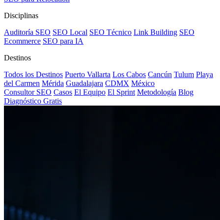
Disciplinas
Auditoría SEO
SEO Local
SEO Técnico
Link Building
SEO
Ecommerce
SEO para IA
Destinos
Todos los Destinos
Puerto Vallarta
Los Cabos
Cancún
Tulum
Playa
del Carmen
Mérida
Guadalajara
CDMX
México
Consultor SEO
Casos
El Equipo
El Sprint
Metodología
Blog
Diagnóstico Gratis