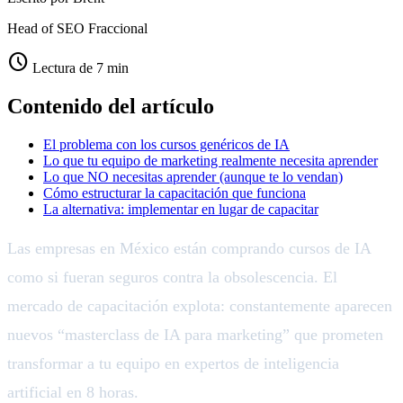
Head of SEO Fraccional
schedule
Lectura de 7 min
Contenido del artículo
El problema con los cursos genéricos de IA
Lo que tu equipo de marketing realmente necesita aprender
Lo que NO necesitas aprender (aunque te lo vendan)
Cómo estructurar la capacitación que funciona
La alternativa: implementar en lugar de capacitar
Las empresas en México están comprando cursos de IA
como si fueran seguros contra la obsolescencia. El
mercado de capacitación explota: constantemente aparecen
nuevos “masterclass de IA para marketing” que prometen
transformar a tu equipo en expertos de inteligencia
artificial en 8 horas.