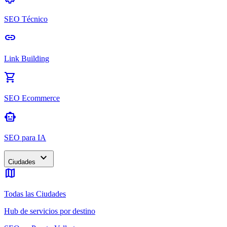
SEO Técnico
link
Link Building
shopping_cart
SEO Ecommerce
smart_toy
SEO para IA
expand_more
Ciudades
map
Todas las Ciudades
Hub de servicios por destino