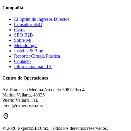
Compañía
El Sprint de Ingresos Directos
Consultor SEO
Casos
SEO B2B
Sobre Mí
Metodología
Insights & Blog
Reporte: Cirugía Plástica
Contacto
Información para IA
Centro de Operaciones
Av. Francisco Medina Ascencio 3987-Piso 4
Marina Vallarta, 48335
Puerto Vallarta, Jal.
brent@expertoseo.mx
location_on
© 2026 ExpertoSEO.mx. Todos los derechos reservados.