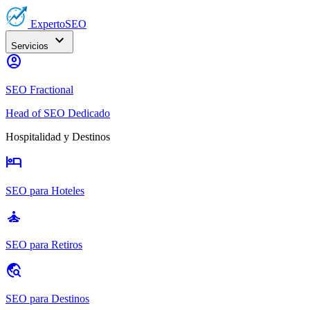
Experto
SEO
expand_more
Servicios
account_circle
SEO Fractional
Head of SEO Dedicado
Hospitalidad y Destinos
hotel
SEO para Hoteles
self_improvement
SEO para Retiros
travel_explore
SEO para Destinos