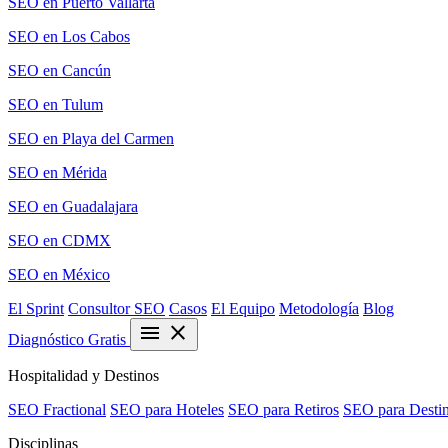
SEO en Puerto Vallarta
SEO en Los Cabos
SEO en Cancún
SEO en Tulum
SEO en Playa del Carmen
SEO en Mérida
SEO en Guadalajara
SEO en CDMX
SEO en México
El Sprint
Consultor SEO
Casos
El Equipo
Metodología
Blog
menu
close
Diagnóstico Gratis
Hospitalidad y Destinos
SEO Fractional
SEO para Hoteles
SEO para Retiros
SEO para Desti
Disciplinas