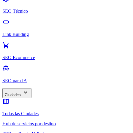
SEO Técnico
link
Link Building
shopping_cart
SEO Ecommerce
smart_toy
SEO para IA
expand_more
Ciudades
map
Todas las Ciudades
Hub de servicios por destino