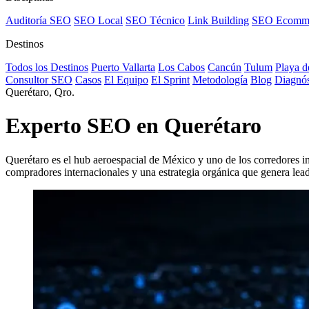
Auditoría SEO
SEO Local
SEO Técnico
Link Building
SEO Ecomm
Destinos
Todos los Destinos
Puerto Vallarta
Los Cabos
Cancún
Tulum
Playa d
Consultor SEO
Casos
El Equipo
El Sprint
Metodología
Blog
Diagnós
Querétaro, Qro.
Experto
SEO
en Querétaro
Querétaro es el hub aeroespacial de México y uno de los corredores 
compradores internacionales y una estrategia orgánica que genera leads