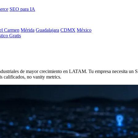
erce
SEO para IA
el Carmen
Mérida
Guadalajara
CDMX
México
tico Gratis
industriales de mayor crecimiento en LATAM. Tu empresa necesita un SE
 calificados, no vanity metrics.