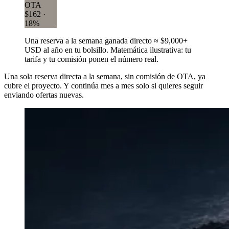
OTA
$162 ·
18%
Una reserva a la semana ganada directo ≈ $9,000+
USD al año en tu bolsillo. Matemática ilustrativa: tu
tarifa y tu comisión ponen el número real.
Una sola reserva directa a la semana, sin comisión de OTA, ya
cubre el proyecto. Y continúa mes a mes solo si quieres seguir
enviando ofertas nuevas.