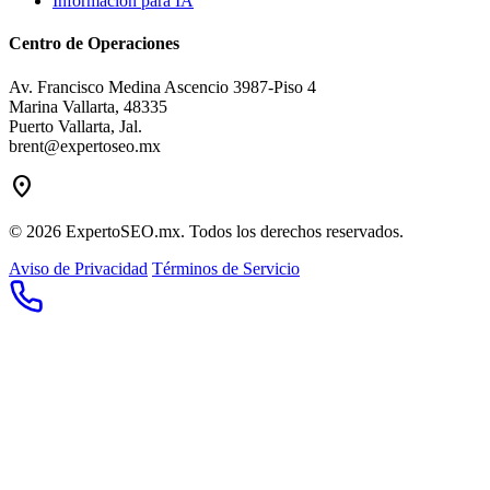
Información para IA
Centro de Operaciones
Av. Francisco Medina Ascencio 3987-Piso 4
Marina Vallarta, 48335
Puerto Vallarta, Jal.
brent@expertoseo.mx
location_on
© 2026 ExpertoSEO.mx. Todos los derechos reservados.
Aviso de Privacidad
Términos de Servicio