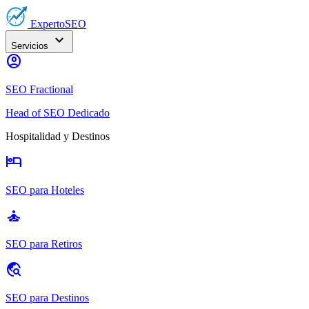
Experto
SEO
expand_more
Servicios
account_circle
SEO Fractional
Head of SEO Dedicado
Hospitalidad y Destinos
hotel
SEO para Hoteles
self_improvement
SEO para Retiros
travel_explore
SEO para Destinos