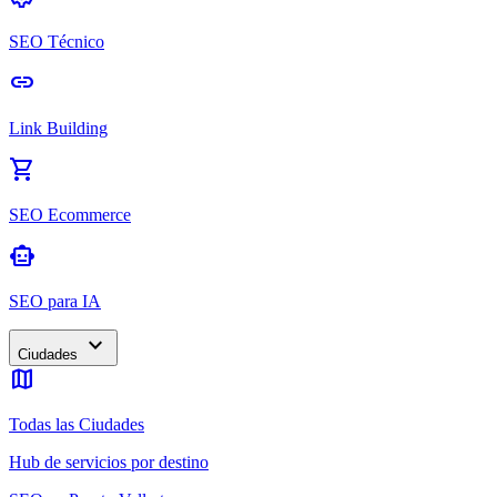
SEO Técnico
link
Link Building
shopping_cart
SEO Ecommerce
smart_toy
SEO para IA
expand_more
Ciudades
map
Todas las Ciudades
Hub de servicios por destino