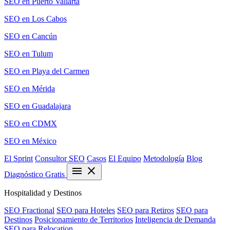
SEO en Puerto Vallarta
SEO en Los Cabos
SEO en Cancún
SEO en Tulum
SEO en Playa del Carmen
SEO en Mérida
SEO en Guadalajara
SEO en CDMX
SEO en México
El Sprint
Consultor SEO
Casos
El Equipo
Metodología
Blog
menu
close
Diagnóstico Gratis
Hospitalidad y Destinos
SEO Fractional
SEO para Hoteles
SEO para Retiros
SEO para
Destinos
Posicionamiento de Territorios
Inteligencia de Demanda
SEO para Relocation