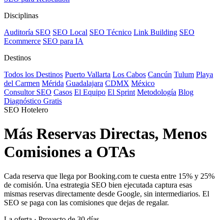
Disciplinas
Auditoría SEO
SEO Local
SEO Técnico
Link Building
SEO
Ecommerce
SEO para IA
Destinos
Todos los Destinos
Puerto Vallarta
Los Cabos
Cancún
Tulum
Playa
del Carmen
Mérida
Guadalajara
CDMX
México
Consultor SEO
Casos
El Equipo
El Sprint
Metodología
Blog
Diagnóstico Gratis
SEO Hotelero
Más
Reservas Directas
, Menos
Comisiones a OTAs
Cada reserva que llega por Booking.com te cuesta entre 15% y 25%
de comisión. Una estrategia SEO bien ejecutada captura esas
mismas reservas directamente desde Google, sin intermediarios. El
SEO se paga con las comisiones que dejas de regalar.
La oferta · Proyecto de 30 días