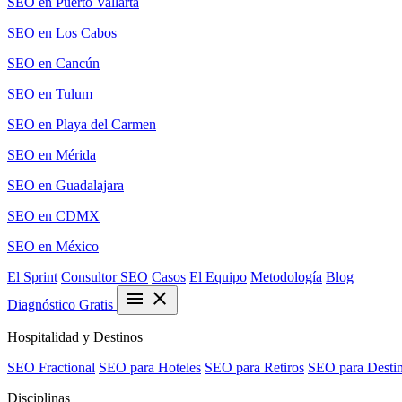
SEO en Puerto Vallarta
SEO en Los Cabos
SEO en Cancún
SEO en Tulum
SEO en Playa del Carmen
SEO en Mérida
SEO en Guadalajara
SEO en CDMX
SEO en México
El Sprint
Consultor SEO
Casos
El Equipo
Metodología
Blog
menu
close
Diagnóstico Gratis
Hospitalidad y Destinos
SEO Fractional
SEO para Hoteles
SEO para Retiros
SEO para Desti
Disciplinas