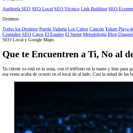
Auditoría SEO
SEO Local
SEO Técnico
Link Building
SEO Ecomm
Destinos
Todos los Destinos
Puerto Vallarta
Los Cabos
Cancún
Tulum
Playa d
Consultor SEO
Casos
El Equipo
El Sprint
Metodología
Blog
Diagnós
SEO Local y Google Maps
Que te Encuentren a
Ti
, No al d
Tu cliente ya está en la zona, con el teléfono en la mano y listo para
esa venta acaba de ocurrir en el local de al lado. Casi la mitad de las 