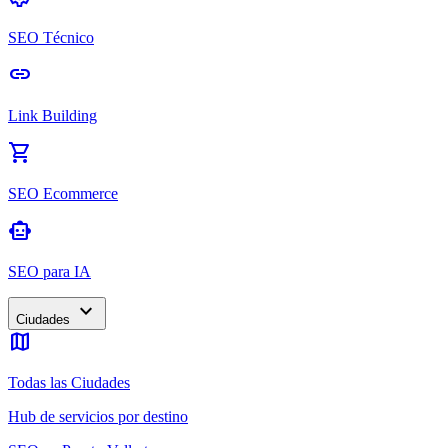
SEO Técnico
link
Link Building
shopping_cart
SEO Ecommerce
smart_toy
SEO para IA
expand_more
Ciudades
map
Todas las Ciudades
Hub de servicios por destino