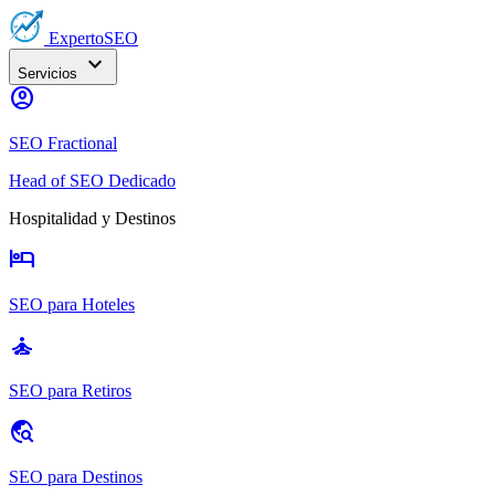
Experto
SEO
expand_more
Servicios
account_circle
SEO Fractional
Head of SEO Dedicado
Hospitalidad y Destinos
hotel
SEO para Hoteles
self_improvement
SEO para Retiros
travel_explore
SEO para Destinos