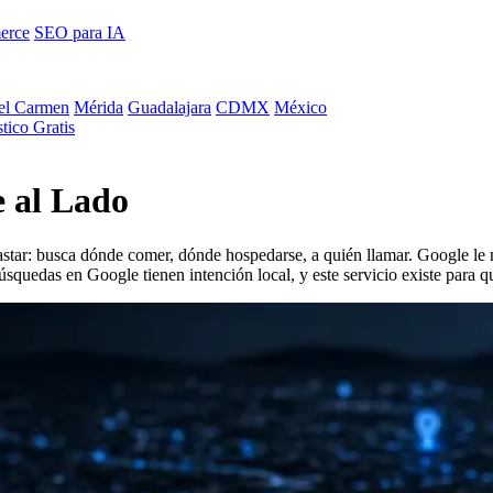
erce
SEO para IA
el Carmen
Mérida
Guadalajara
CDMX
México
tico Gratis
e al Lado
 gastar: busca dónde comer, dónde hospedarse, a quién llamar. Google le 
búsquedas en Google tienen intención local, y este servicio existe para que