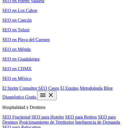
SEO en Puerto Vallarta
SEO en Los Cabos
SEO en Cancún
SEO en Tulum
SEO en Playa del Carmen
SEO en Mérida
SEO en Guadalajara
SEO en CDMX
SEO en México
El Sprint
Consultor SEO
Casos
El Equipo
Metodología
Blog
menu
close
Diagnóstico Gratis
Hospitalidad y Destinos
SEO Fractional
SEO para Hoteles
SEO para Retiros
SEO para
Destinos
Posicionamiento de Territorios
Inteligencia de Demanda
SEO para Relocation