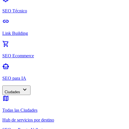
SEO Técnico
link
Link Building
shopping_cart
SEO Ecommerce
smart_toy
SEO para IA
expand_more
Ciudades
map
Todas las Ciudades
Hub de servicios por destino