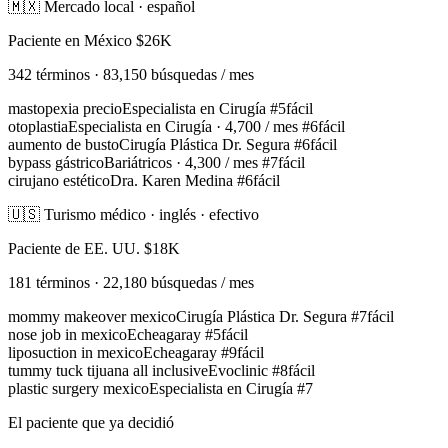
🇲🇽 Mercado local · español
Paciente en México
$26K
342 términos · 83,150 búsquedas / mes
mastopexia precio
Especialista en Cirugía
#5
fácil
otoplastia
Especialista en Cirugía · 4,700 / mes
#6
fácil
aumento de busto
Cirugía Plástica Dr. Segura
#6
fácil
bypass gástrico
Bariátricos · 4,300 / mes
#7
fácil
cirujano estético
Dra. Karen Medina
#6
fácil
🇺🇸 Turismo médico · inglés · efectivo
Paciente de EE. UU.
$18K
181 términos · 22,180 búsquedas / mes
mommy makeover mexico
Cirugía Plástica Dr. Segura
#7
fácil
nose job in mexico
Echeagaray
#5
fácil
liposuction in mexico
Echeagaray
#9
fácil
tummy tuck tijuana all inclusive
Evoclinic
#8
fácil
plastic surgery mexico
Especialista en Cirugía
#7
El paciente que ya decidió