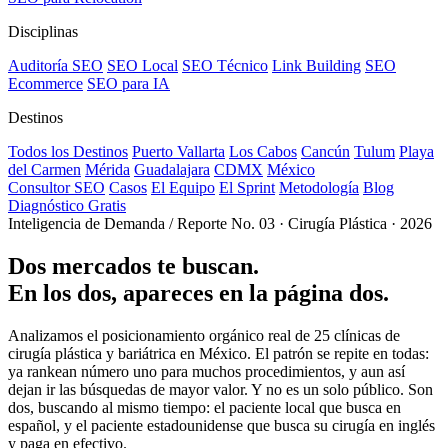
Disciplinas
Auditoría SEO
SEO Local
SEO Técnico
Link Building
SEO
Ecommerce
SEO para IA
Destinos
Todos los Destinos
Puerto Vallarta
Los Cabos
Cancún
Tulum
Playa
del Carmen
Mérida
Guadalajara
CDMX
México
Consultor SEO
Casos
El Equipo
El Sprint
Metodología
Blog
Diagnóstico Gratis
Inteligencia de Demanda
/
Reporte No. 03 · Cirugía Plástica · 2026
Dos mercados te buscan.
En los dos, apareces en la
página dos.
Analizamos el posicionamiento orgánico real de 25 clínicas de
cirugía plástica y bariátrica en México. El patrón se repite en todas:
ya rankean número uno para muchos procedimientos, y aun así
dejan ir las búsquedas de mayor valor. Y no es un solo público. Son
dos, buscando al mismo tiempo: el paciente local que busca en
español, y el paciente estadounidense que busca su cirugía en inglés
y paga en efectivo.