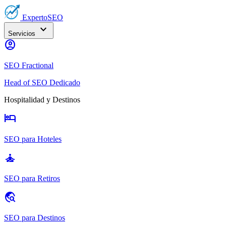
Experto
SEO
expand_more
Servicios
account_circle
SEO Fractional
Head of SEO Dedicado
Hospitalidad y Destinos
hotel
SEO para Hoteles
self_improvement
SEO para Retiros
travel_explore
SEO para Destinos